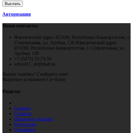
Авторизация
Наши контакты
Фактический адрес 453100, Республика Башкортостан, г.
Стерлитамак, ул. Артёма, 130 Юридический адрес
453100, Республика Башкортостан, г. Стерлитамак, ул.
Артёма, 130
+7 (3473) 33-73-50
school11_str@mail.ru
Нашли ошибку? Сообщите нам!
Выделите и нажмите Ctr+Enter
Разделы
Главная
О школе
Школьное питание
Родителям
Учащимся