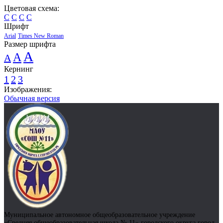
Цветовая схема:
C
C
C
C
Шрифт
Arial
Times New Roman
Размер шрифта
A
A
A
Кернинг
1
2
3
Изображения:
Обычная версия
Муниципальное автономное общеобразовательное учреждение
«Средняя общеобразовательная школа № 11» городского округа город