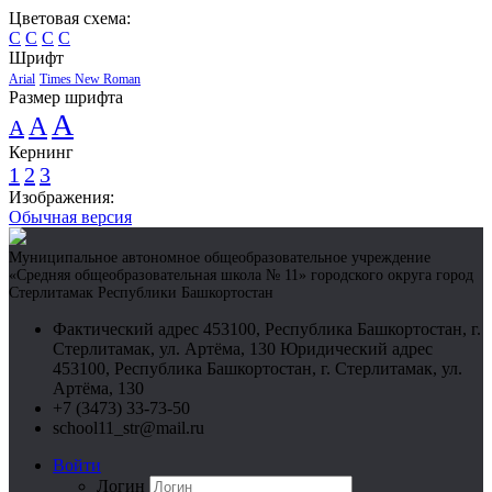
Цветовая схема:
C
C
C
C
Шрифт
Arial
Times New Roman
Размер шрифта
A
A
A
Кернинг
1
2
3
Изображения:
Обычная версия
Муниципальное автономное общеобразовательное учреждение
«Средняя общеобразовательная школа № 11» городского округа город
Стерлитамак Республики Башкортостан
Фактический адрес 453100, Республика Башкортостан, г.
Стерлитамак, ул. Артёма, 130 Юридический адрес
453100, Республика Башкортостан, г. Стерлитамак, ул.
Артёма, 130
+7 (3473) 33-73-50
school11_str@mail.ru
Войти
Логин