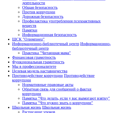
деятельности
Общая безопасность
Против коррупции
Дорожная безопасность
Профилактика употребления психоактивных
веществ
Памятки
Информационная безопасность
ШСК "Олимпиец"
Информационно-библиотечный центр
Информационно-
библиотечный центр
Практика "Читающая мама"
Финансовая грамотность
Функциональная грамотность
Мы в профессионалитете
Целевая модель наставничества
Противодействие коррупции
Противодействие
коррупции
Нормативные правовые акты
Обратная связь для сообщений о фактах
коррупции
Памятка "Что делать, если у вас вымогают взятку"
Памятка "Что нужно знать о коррупции"
Школьная жизнь
Школьная жизнь
Расписание уроков