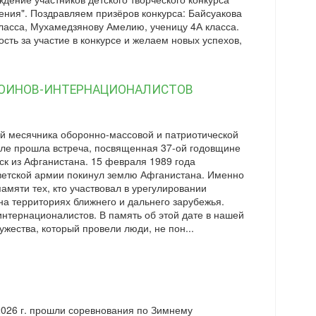
ения". Поздравляем призёров конкурса: Байсуакова
класса, Мухамедзянову Амелию, ученицу 4А класса.
ть за участие в конкурсе и желаем новых успехов,
ВОИНОВ-ИНТЕРНАЦИОНАЛИСТОВ
й месячника оборонно-массовой и патриотической
оле прошла встреча, посвященная 37-ой годовщине
ск из Афганистана. 15 февраля 1989 года
ветской армии покинул землю Афганистана. Именно
памяти тех, кто участвовал в урегулировании
на территориях ближнего и дальнего зарубежья.
интернационалистов. В память об этой дате в нашей
жества, который провели люди, не пон...
2026 г. прошли соревнования по Зимнему