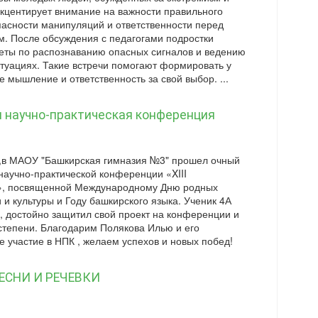
акцентирует внимание на важности правильного
пасности манипуляций и ответственности перед
м. После обсуждения с педагогами подростки
еты по распознаванию опасных сигналов и ведению
итуациях. Такие встречи помогают формировать у
 мышление и ответственность за свой выбор. ...
 научно-практическая конференция
,в МАОУ "Башкирская гимназия №3" прошел очный
научно-практической конференции «XIII
я», посвященной Международному Дню родных
 и культуры и Году башкирского языка. Ученик 4А
, достойно защитил свой проект на конференции и
 степени. Благодарим Полякова Илью и его
е участие в НПК , желаем успехов и новых побед!
ЕСНИ И РЕЧЕВКИ