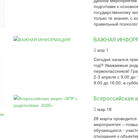
Данное мероприятие в
подготовке к основн
государственному эк
только те знания, с 
правильный психологи
ВАЖНАЯ ИНФОР
апр 1
Сегодня начался при
год!‼ Уважаемые род
первоклассников! Гра
2-3 апреля с 9.00 до
9.00 до 16.00, в суб
Всероссийская а
мар 19
28 марта проводится
мероприятия —повыш
обучающихся - участ
отношения к объекти