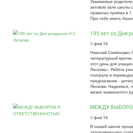
Уважаемые родители 
актовом зале школы 
правилах приёма в 1
При себе иметь бахил
195 лет со Дня 
фев 16
Николай Семёнович Л
литературный критик.
этот день для учащи
Лескова». Ребята уз
поиграли в переводчи
предсказание - цита
Лескова. Надеемся, ч
жизни знаменитого ру
МЕЖДУ ВЫБОРО
фев 16
В нашей школе прош
затрагивающего судь