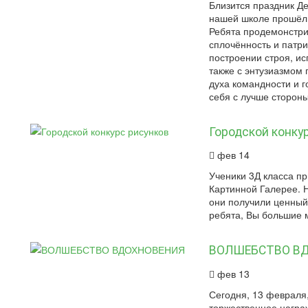
Близится праздник Де
нашей школе прошёл с
Ребята продемонстри
сплочённость и патри
построении строя, ис
также с энтузиазмом
духа командности и г
себя с лучше стороны
Городской конку
фев 14
Ученики 3Д класса пр
Картинной Галерее. Н
они получили ценный
ребята, Вы большие 
ВОЛШЕБСТВО В
фев 13
Сегодня, 13 февраля
торжественное награж