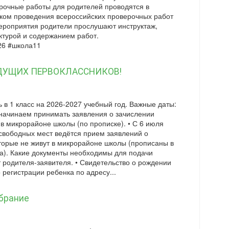
рочные работы для родителей проводятся в
дком проведения всероссийских проверочных работ
мероприятия родители прослушают инструктаж,
ктурой и содержанием работ.
6 #школа11
ДУЩИХ ПЕРВОКЛАССНИКОВ!
ь в 1 класс на 2026-2027 учебный год. Важные даты:
 начинаем принимать заявления о зачислении
 в микрорайоне школы (по прописке). • С 6 июля
свободных мест ведётся прием заявлений о
оторые не живут в микрорайоне школы (прописаны в
да). Какие документы необходимы для подачи
 родителя-заявителя. • Свидетельство о рождении
о регистрации ребенка по адресу...
брание