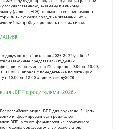
 2026 году будет проводиться в десятый раз. При
ому государственному экзамену и единому
замену (далее – ЕГЭ) огромное значение имеют не
которыми выпускники придут на экзамены, но и
ческий настрой, уверенность в своих силах...
МАЦИЯ!
ем документов в 1 класс на 2026-2027 учебный
ители (законные представили) будущих
фик приема документов 📅1 апреля с 9.00 до 16.00,
 16.00 📅С 6 апреля с понедельника по пятницу с
боту с 10.00 до 12.00 #приемвшколу2026
кция «ВПР с родителями- 2026»
 Всероссийская акция "ВПР для родителей". Цель
ение информированности родителей
ников ВПР, а также формирование позитивного
вной оценке образовательных результатов.