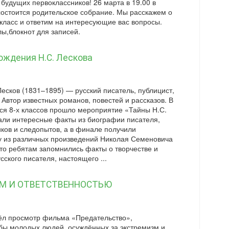
будущих первоклассников! 26 марта в 19.00 в
состоится родительское собрание. Мы расскажем о
 класс и ответим на интересующие вас вопросы.
ы,блокнот для записей.
рождения Н.С. Лескова
есков (1831–1895) — русский писатель, публицист,
 Автор известных романов, повестей и рассказов. В
хся 8-х классов прошло мероприятие «Тайны Н.С.
нали интересные факты из биографии писателя,
ков и следопытов, а в финале получили
ту из различных произведений Николая Семеновича
то ребятам запомнились факты о творчестве и
сского писателя, настоящего ...
М И ОТВЕТСТВЕННОСТЬЮ
ёл просмотр фильма «Предательство»,
бы молодых людей, осуждённых за экстремизм и