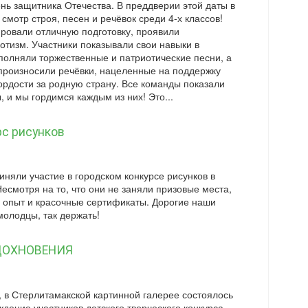
нь защитника Отечества. В преддверии этой даты в
мотр строя, песен и речёвок среди 4-х классов!
ровали отличную подготовку, проявили
отизм. Участники показывали свои навыки в
полняли торжественные и патриотические песни, а
 произносили речёвки, нацеленные на поддержку
ордости за родную страну. Все команды показали
, и мы гордимся каждым из них! Это...
рс рисунков
иняли участие в городском конкурсе рисунков в
есмотря на то, что они не заняли призовые места,
 опыт и красочные сертификаты. Дорогие наши
молодцы, так держать!
ДОХНОВЕНИЯ
, в Стерлитамакской картинной галерее состоялось
дение участников детского творческого конкурса