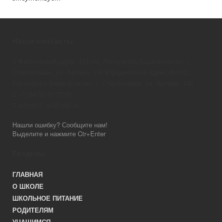
Наши контакты
Фактический адрес 453100, Республика Башкортостан, г.
Стерлитамак, ул. Артёма, 130 Юридический адрес 453100,
Республика Башкортостан, г. Стерлитамак, ул. Артёма, 130
+7 (3473) 33-73-50
school11_str@mail.ru
Нашли ошибку? Сообщите нам!
Выделите и нажмите Ctr+Enter
Разделы
ГЛАВНАЯ
О ШКОЛЕ
ШКОЛЬНОЕ ПИТАНИЕ
РОДИТЕЛЯМ