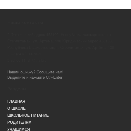
Наши контакты
Фактический адрес 453100, Республика Башкортостан, г.
Стерлитамак, ул. Артёма, 130 Юридический адрес 453100,
Республика Башкортостан, г. Стерлитамак, ул. Артёма, 130
+7 (3473) 33-73-50
school11_str@mail.ru
Нашли ошибку? Сообщите нам!
Выделите и нажмите Ctr+Enter
Разделы
ГЛАВНАЯ
О ШКОЛЕ
ШКОЛЬНОЕ ПИТАНИЕ
РОДИТЕЛЯМ
УЧАЩИМСЯ