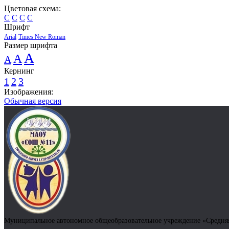
Цветовая схема:
C
C
C
C
Шрифт
Arial
Times New Roman
Размер шрифта
A
A
A
Кернинг
1
2
3
Изображения:
Обычная версия
Муниципальное автономное общеобразовательное учреждение «Средняя 