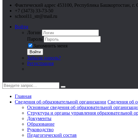
Фактический адрес 453100, Республика Башкортостан, г. 
+7 (3473) 33-73-50
school11_str@mail.ru
Войти
Логин
Пароль
Запомнить меня
Войти
Забыли пароль?
Регистрация
Главная
Сведения об образовательной организации
Сведения об о
Основные сведения об образовательной организац
Структура и органы управления образовательной о
Документы
Образование
Руководство
Педагогический состав