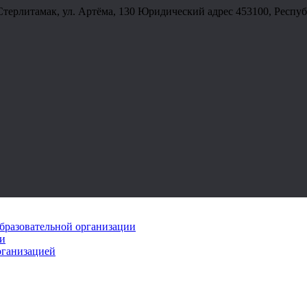
Стерлитамак, ул. Артёма, 130 Юридический адрес 453100, Республ
бразовательной организации
ии
рганизацией