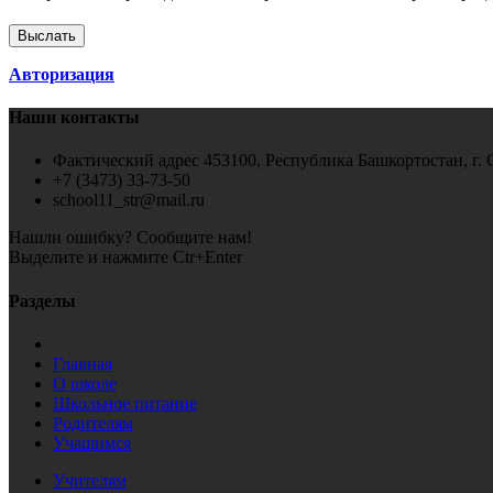
Авторизация
Наши контакты
Фактический адрес 453100, Республика Башкортостан, г. 
+7 (3473) 33-73-50
school11_str@mail.ru
Нашли ошибку? Сообщите нам!
Выделите и нажмите Ctr+Enter
Разделы
Главная
О школе
Школьное питание
Родителям
Учащимся
Учителям