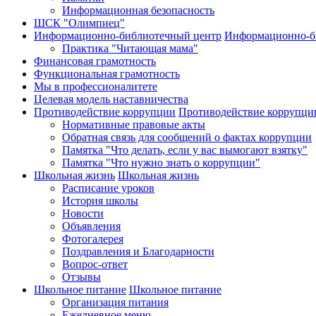
Информационная безопасность
ШСК "Олимпиец"
Информационно-библиотечный центр
Информационно-б
Практика "Читающая мама"
Финансовая грамотность
Функциональная грамотность
Мы в профессионалитете
Целевая модель наставничества
Противодействие коррупции
Противодействие коррупци
Нормативные правовые акты
Обратная связь для сообщений о фактах коррупции
Памятка "Что делать, если у вас вымогают взятку"
Памятка "Что нужно знать о коррупции"
Школьная жизнь
Школьная жизнь
Расписание уроков
История школы
Новости
Объявления
Фотогалерея
Поздравления и Благодарности
Вопрос-ответ
Отзывы
Школьное питание
Школьное питание
Организация питания
Ежедневное меню