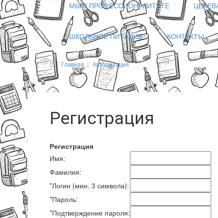
МЫ В ПРОФЕССИОНАЛИТЕТЕ
ЦЕЛЕВ
ШКОЛЬНОЕ ПИТАНИЕ
КОНТАКТЫ
Главная
Авторизация
Регистрация
Регистрация
Имя:
Фамилия:
*
Логин (мин. 3 символа):
*
Пароль:
*
Подтверждение пароля: