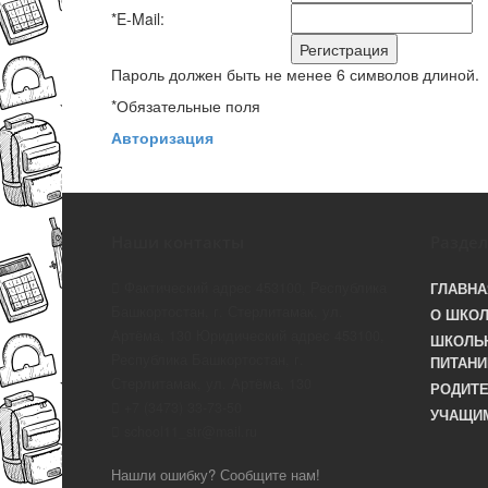
*
E-Mail:
Пароль должен быть не менее 6 символов длиной.
*
Обязательные поля
Авторизация
Наши контакты
Разде
Фактический адрес 453100, Республика
ГЛАВНА
Башкортостан, г. Стерлитамак, ул.
О ШКО
Артёма, 130 Юридический адрес 453100,
ШКОЛЬ
Республика Башкортостан, г.
ПИТАНИ
Стерлитамак, ул. Артёма, 130
РОДИТ
+7 (3473) 33-73-50
УЧАЩИ
school11_str@mail.ru
Нашли ошибку? Сообщите нам!