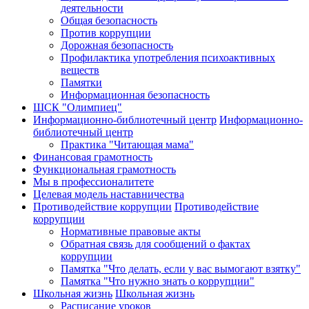
деятельности
Общая безопасность
Против коррупции
Дорожная безопасность
Профилактика употребления психоактивных
веществ
Памятки
Информационная безопасность
ШСК "Олимпиец"
Информационно-библиотечный центр
Информационно-
библиотечный центр
Практика "Читающая мама"
Финансовая грамотность
Функциональная грамотность
Мы в профессионалитете
Целевая модель наставничества
Противодействие коррупции
Противодействие
коррупции
Нормативные правовые акты
Обратная связь для сообщений о фактах
коррупции
Памятка "Что делать, если у вас вымогают взятку"
Памятка "Что нужно знать о коррупции"
Школьная жизнь
Школьная жизнь
Расписание уроков