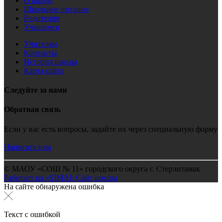
О школе
Школьное питание
Родителям
Учащимся
Учителям
Контакты
История школы
Карта сайта
Следуйте за нами
Обратная связь
Если у вас есть вопросы, задайте их через специальную форму
Написать нам
© МАОУ «СОШ № 11» городского округа г. Стерлитамак
Работает на «SIMAI: Сайт школы
На сайте обнаружена ошибка
Текст с ошибкой