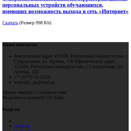
персональных устройств обучающихся,
имеющих возможность выхода в сеть «Интернет»
Скачать
(Размер 998 Kb)
Наши контакты
Фактический адрес 453100, Республика Башкортостан, г.
Стерлитамак, ул. Артёма, 130 Юридический адрес
453100, Республика Башкортостан, г. Стерлитамак, ул.
Артёма, 130
+7 (3473) 33-73-50
school11_str@mail.ru
Нашли ошибку? Сообщите нам!
Выделите и нажмите Ctr+Enter
Разделы
Главная