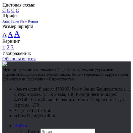
Цветовая схема:
C
C
C
C
Шрифт
Arial
Times New Roman
Размер шрифта
A
A
A
Кернинг
1
2
3
Изображения:
Обычная версия
Муниципальное автономное общеобразовательное учреждение
«Средняя общеобразовательная школа № 11» городского округа город
Стерлитамак Республики Башкортостан
Фактический адрес 453100, Республика Башкортостан, г.
Стерлитамак, ул. Артёма, 130 Юридический адрес
453100, Республика Башкортостан, г. Стерлитамак, ул.
Артёма, 130
+7 (3473) 33-73-50
school11_str@mail.ru
Войти
Логин