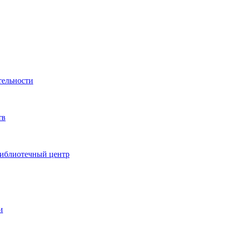
тельности
тв
иблиотечный центр
и