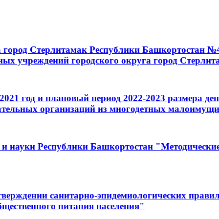
 город Стерлитамак Республики Башкортостан №47
ых учреждений городского округа город Стерлит
 2021 год и плановый период 2022-2023 размера д
ательных организаций из многодетных малоимущи
 и науки Республики Башкортостан "Методически
утверждении санитарно-эпидемиологических правил
бщественного питания населения"