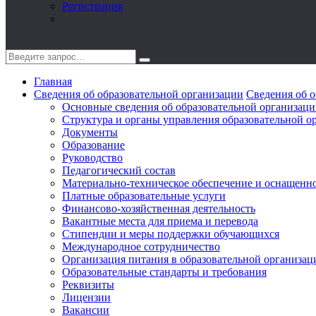
Регистрация
Главная
Сведения об образовательной организации
Сведения об о
Основные сведения об образовательной организац
Структура и органы управления образовательной о
Документы
Образование
Руководство
Педагогический состав
Материально-техническое обеспечение и оснащеннос
Платные образовательные услуги
Финансово-хозяйственная деятельность
Вакантные места для приема и перевода
Стипендии и меры поддержки обучающихся
Международное сотрудничество
Организация питания в образовательной организац
Образовательные стандарты и требования
Реквизиты
Лицензии
Вакансии