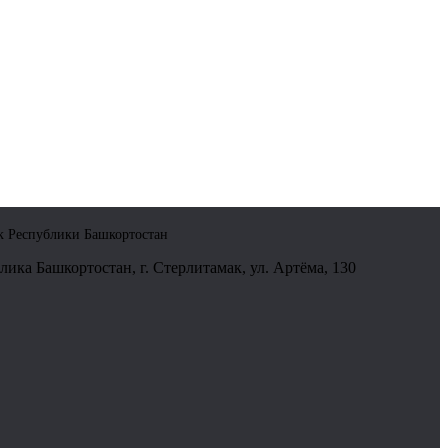
к Республики Башкортостан
ика Башкортостан, г. Стерлитамак, ул. Артёма, 130