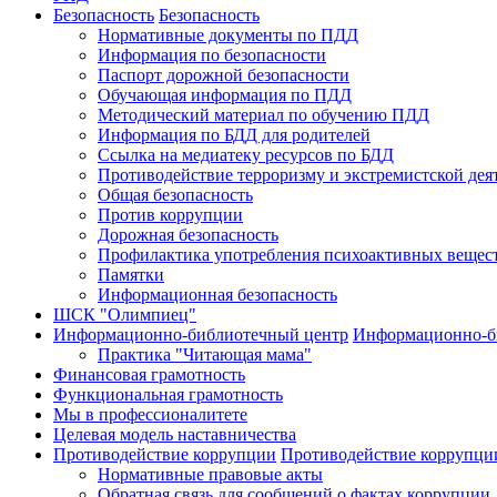
Безопасность
Безопасность
Нормативные документы по ПДД
Информация по безопасности
Паспорт дорожной безопасности
Обучающая информация по ПДД
Методический материал по обучению ПДД
Информация по БДД для родителей
Ссылка на медиатеку ресурсов по БДД
Противодействие терроризму и экстремистской дея
Общая безопасность
Против коррупции
Дорожная безопасность
Профилактика употребления психоактивных вещес
Памятки
Информационная безопасность
ШСК "Олимпиец"
Информационно-библиотечный центр
Информационно-б
Практика "Читающая мама"
Финансовая грамотность
Функциональная грамотность
Мы в профессионалитете
Целевая модель наставничества
Противодействие коррупции
Противодействие коррупци
Нормативные правовые акты
Обратная связь для сообщений о фактах коррупции