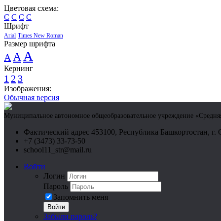
Цветовая схема:
C
C
C
C
Шрифт
Arial
Times New Roman
Размер шрифта
A
A
A
Кернинг
1
2
3
Изображения:
Обычная версия
Муниципальное автономное общеобразовательное учреждение «Средняя 
Фактический адрес 453100, Республика Башкортостан, г. 
+7 (3473) 33-73-50
school11_str@mail.ru
Войти
Логин
Пароль
Запомнить меня
Войти
Забыли пароль?