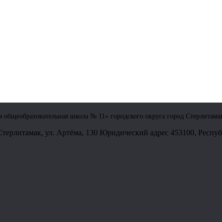
общеобразовательная школа № 11» городского округа город Стерлитама
Стерлитамак, ул. Артёма, 130 Юридический адрес 453100, Республ