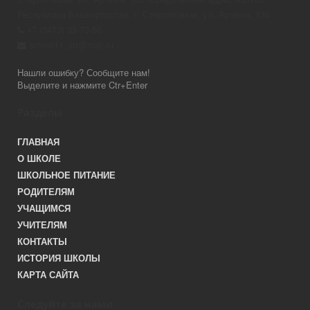
Республика Башкортостан, г. Стерлитамак, ул. Артёма, 130
+7 (3473) 33-73-50
school11_str@mail.ru
Нашли ошибку? Сообщите нам!
Выделите и нажмите Ctr+Enter
Разделы
ГЛАВНАЯ
О ШКОЛЕ
ШКОЛЬНОЕ ПИТАНИЕ
РОДИТЕЛЯМ
УЧАЩИМСЯ
УЧИТЕЛЯМ
КОНТАКТЫ
ИСТОРИЯ ШКОЛЫ
КАРТА САЙТА
Следуйте за нами