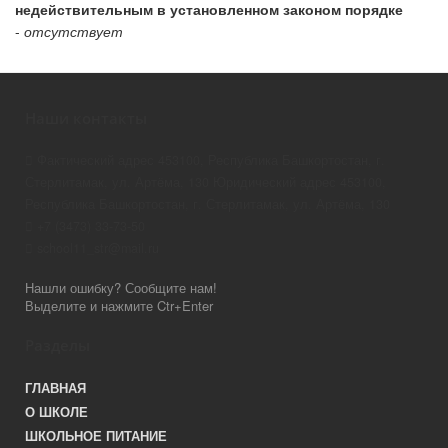
недействительным в установленном законом порядке
-
отсутствует
Наши контакты
Фактический адрес 453100, Республика Башкортостан, г.
Стерлитамак, ул. Артёма, 130 Юридический адрес 453100,
Республика Башкортостан, г. Стерлитамак, ул. Артёма, 130
+7 (3473) 33-73-50
school11_str@mail.ru
Нашли ошибку? Сообщите нам!
Выделите и нажмите Ctr+Enter
Разделы
ГЛАВНАЯ
О ШКОЛЕ
ШКОЛЬНОЕ ПИТАНИЕ