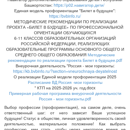
Башкортостан:
https://р02.навигатор.дети/
Единая модель профориентации "Билет в будущее":
https://bvbinfo.ru/
МЕТОДИЧЕСКИЕ РЕКОМЕНДАЦИИ ПО РЕАЛИЗАЦИИ
ПРОЕКТА «БИЛЕТ В БУДУЩЕЕ» ПО ПРОФЕССИОНАЛЬНОЙ
ОРИЕНТАЦИИ ОБУЧАЮЩИХСЯ
6-11 КЛАССОВ ОБРАЗОВАТЕЛЬНЫХ ОРГАНИЗАЦИЙ
РОССИЙСКОЙ ФЕДЕРАЦИИ, РЕАЛИЗУЮЩИХ
ОБРАЗОВАТЕЛЬНЫЕ ПРОГРАММЫ ОСНОВНОГО ОБЩЕГО И
СРЕДНЕГО ОБЩЕГО ОБРАЗОВАНИЯ
Методические
рекомендации по реализации проекта Билет в будущее.pdf
Внеурочная деятельность "Россия - мои горизонты:
https://kb.bvbinfo.ru/?section=vneurochnaya-deyatelnost
О реализации Единой модели профориентации 2025
Расписание ВД Россия -мои горизонты
" КТП на 2025-2026 уч. год.docx
Примерная рабочая программа внеурочной деятельности
Россия - мои горизонты.pdf
Выбор профессии (профориентация), на самом деле, очень
ответственный шаг: от него зависит Ваше успешное
будущее! Статус в обществе, личная удовлетворенность своей
деятельностью, материальное положение! Как выбрать
профессию, кем стать, чтобы через некоторое время не