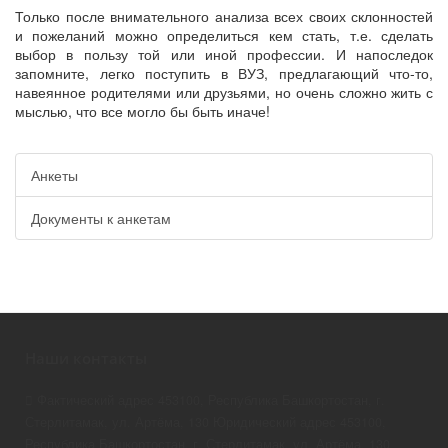
Только после внимательного анализа всех своих склонностей
и пожеланий можно определиться кем стать, т.е. сделать
выбор в пользу той или иной профессии. И напоследок
запомните, легко поступить в ВУЗ, предлагающий что-то,
навеянное родителями или друзьями, но очень сложно жить с
мыслью, что все могло бы быть иначе!
Анкеты
Документы к анкетам
Наши контакты
Фактический адрес 453100, Республика Башкортостан, г.
Стерлитамак, ул. Артёма, 130 Юридический адрес 453100,
Республика Башкортостан, г. Стерлитамак, ул. Артёма, 130