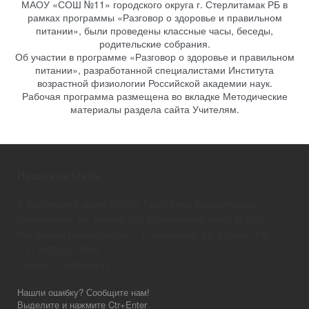
МАОУ «СОШ №11» городского округа г. Стерлитамак РБ в
рамках программы «Разговор о здоровье и правильном
питании», были проведены классные часы, беседы,
родительские собрания.
Об участии в программе «Разговор о здоровье и правильном
питании», разработанной специалистами Института
возрастной физиологии Российской академии наук.
Рабочая программа размещена во вкладке Методические
материалы раздела сайта Учителям.
Наши контакты
Фактический адрес 453100, Республика Башкортостан, г.
Стерлитамак, ул. Артёма, 130 Юридический адрес 453100,
Республика Башкортостан, г. Стерлитамак, ул. Артёма, 130
+7 (3473) 33-73-50
school11_str@mail.ru
Нашли ошибку? Сообщите нам!
Выделите и нажмите Ctr+Enter