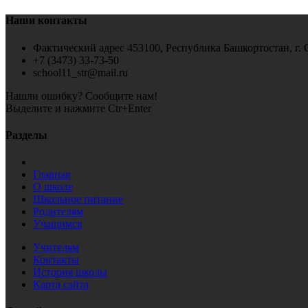
Наши контакты
Фактический адрес 453100, Республика Башкортостан, г. 
+7 (3473) 33-73-50
school11_str@mail.ru
Нашли ошибку? Сообщите нам!
Выделите и нажмите Ctr+Enter
Разделы
Главная
О школе
Школьное питание
Родителям
Учащимся
Учителям
Контакты
История школы
Карта сайта