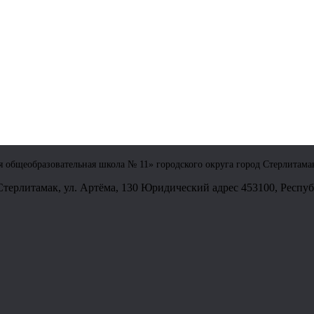
общеобразовательная школа № 11» городского округа город Стерлитама
Стерлитамак, ул. Артёма, 130 Юридический адрес 453100, Республ