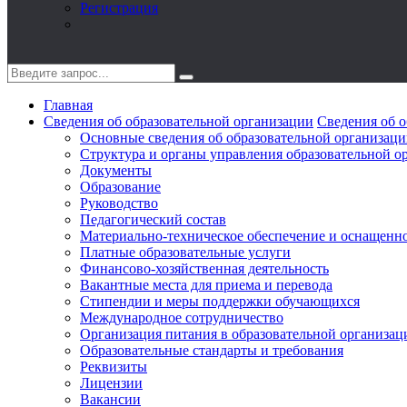
Регистрация
Главная
Сведения об образовательной организации
Сведения об о
Основные сведения об образовательной организац
Структура и органы управления образовательной о
Документы
Образование
Руководство
Педагогический состав
Материально-техническое обеспечение и оснащеннос
Платные образовательные услуги
Финансово-хозяйственная деятельность
Вакантные места для приема и перевода
Стипендии и меры поддержки обучающихся
Международное сотрудничество
Организация питания в образовательной организац
Образовательные стандарты и требования
Реквизиты
Лицензии
Вакансии