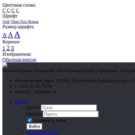
Цветовая схема:
C
C
C
C
Шрифт
Arial
Times New Roman
Размер шрифта
A
A
A
Кернинг
1
2
3
Изображения:
Обычная версия
Муниципальное автономное общеобразовательное учреждение «Средняя 
Фактический адрес 453100, Республика Башкортостан, г. 
+7 (3473) 33-73-50
school11_str@mail.ru
Войти
Логин
Пароль
Запомнить меня
Войти
Забыли пароль?