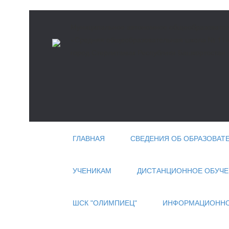
Муниципальное автономное общеобразовател
«Средняя общеобразовательная школа № 11» 
город Стерлитамак Республики Башкортостан
ГЛАВНАЯ
СВЕДЕНИЯ ОБ ОБРАЗОВАТ
УЧЕНИКАМ
ДИСТАНЦИОННОЕ ОБУЧЕ
ШСК "ОЛИМПИЕЦ"
ИНФОРМАЦИОННО