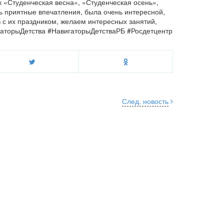
к «Студенческая весна», «Студенческая осень»,
ь приятные впечатления, была очень интересной,
 с их праздником, желаем интересных занятий,
гаторыДетства #НавигаторыДетстваРБ #Росдетцентр
След. новость