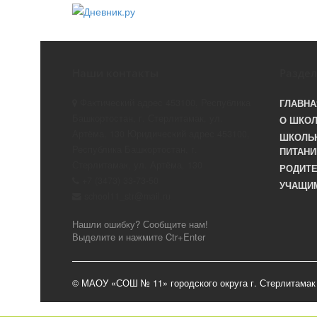
Наши контакты
Разде
Фактический адрес 453100, Республика
ГЛАВНА
Башкортостан, г. Стерлитамак, ул.
О ШКО
Артёма, 130 Юридический адрес 453100,
ШКОЛЬ
Республика Башкортостан, г.
ПИТАНИ
Стерлитамак, ул. Артёма, 130
РОДИТ
+7 (3473) 33-73-50
УЧАЩИ
school11_str@mail.ru
Нашли ошибку? Сообщите нам!
Выделите и нажмите Ctr+Enter
© МАОУ «СОШ № 11» городского округа г. Стерлитамак