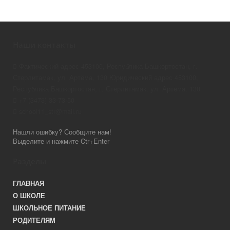
Наши контакты
Фактический адрес 453100, Республика Башкортостан, г.
Стерлитамак, ул. Артёма, 130 Юридический адрес 453100,
Республика Башкортостан, г. Стерлитамак, ул. Артёма, 130
+7 (3473) 33-73-50
school11_str@mail.ru
Нашли ошибку? Сообщите нам!
Выделите и нажмите Ctr+Enter
Разделы
ГЛАВНАЯ
О ШКОЛЕ
ШКОЛЬНОЕ ПИТАНИЕ
РОДИТЕЛЯМ