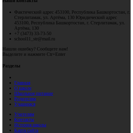
Наши контакты
Фактический адрес 453100, Республика Башкортостан, г.
Стерлитамак, ул. Артёма, 130 Юридический адрес
453100, Республика Башкортостан, г. Стерлитамак, ул.
Артёма, 130
+7 (3473) 33-73-50
school11_str@mail.ru
Нашли ошибку? Сообщите нам!
Выделите и нажмите Ctr+Enter
Разделы
Главная
О школе
Школьное питание
Родителям
Учащимся
Учителям
Контакты
История школы
Карта сайта