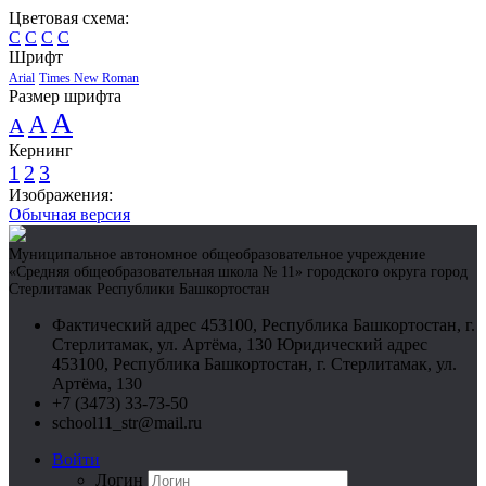
Цветовая схема:
C
C
C
C
Шрифт
Arial
Times New Roman
Размер шрифта
A
A
A
Кернинг
1
2
3
Изображения:
Обычная версия
Муниципальное автономное общеобразовательное учреждение
«Средняя общеобразовательная школа № 11» городского округа город
Стерлитамак Республики Башкортостан
Фактический адрес 453100, Республика Башкортостан, г.
Стерлитамак, ул. Артёма, 130 Юридический адрес
453100, Республика Башкортостан, г. Стерлитамак, ул.
Артёма, 130
+7 (3473) 33-73-50
school11_str@mail.ru
Войти
Логин