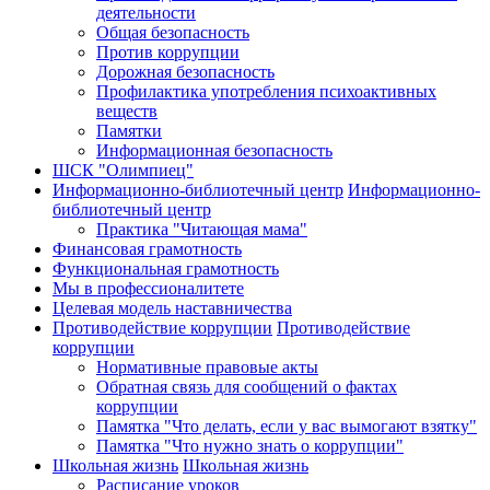
деятельности
Общая безопасность
Против коррупции
Дорожная безопасность
Профилактика употребления психоактивных
веществ
Памятки
Информационная безопасность
ШСК "Олимпиец"
Информационно-библиотечный центр
Информационно-
библиотечный центр
Практика "Читающая мама"
Финансовая грамотность
Функциональная грамотность
Мы в профессионалитете
Целевая модель наставничества
Противодействие коррупции
Противодействие
коррупции
Нормативные правовые акты
Обратная связь для сообщений о фактах
коррупции
Памятка "Что делать, если у вас вымогают взятку"
Памятка "Что нужно знать о коррупции"
Школьная жизнь
Школьная жизнь
Расписание уроков