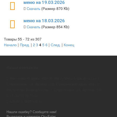
меню на 19.03.2026
Скачать
(Размер 870 Kb)
меню на 18.03.2026
Скачать
(Размер 854 Kb)
Товары 55 - 72 из 307
Начало
|
Пред.
|
2
3
4
5
6
|
След.
|
Конец
Наши контакты
Фактический адрес 453100, Республика Башкортостан, г.
Стерлитамак, ул. Артёма, 130 Юридический адрес 453100,
Республика Башкортостан, г. Стерлитамак, ул. Артёма, 130
+7 (3473) 33-73-50
school11_str@mail.ru
Нашли ошибку? Сообщите нам!
Выделите и нажмите Ctr+Enter