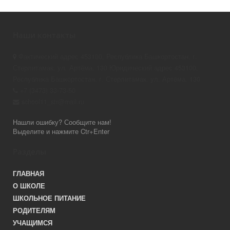
Наши контакты
Фактический адрес 453100, Республика Башкортостан, г.
Стерлитамак, ул. Артёма, 130 Юридический адрес 453100,
Республика Башкортостан, г. Стерлитамак, ул. Артёма, 130
+7 (3473) 33-73-50
school11_str@mail.ru
Нашли ошибку? Сообщите нам!
Выделите и нажмите Ctr+Enter
Разделы
ГЛАВНАЯ
О ШКОЛЕ
ШКОЛЬНОЕ ПИТАНИЕ
РОДИТЕЛЯМ
УЧАЩИМСЯ