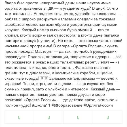
Вчера был просто невероятный день: наши неутомимые
орлята отправились в ГДК — и угадайте куда? В цирк! О, что
там творилось! Аплодисменты, смех, удивлённые возгласы —
ребята с широко раскрытыми глазами следили за трюками
акробатов, ловкостью жонглёров и уморительными шутками
клоунов. Каждый номер вызывал бурю эмоций — кто‑то
хлопал, кто‑то вскрикивал от восторга, а кто‑то даже пытался
повторить фокус (ну почти). Но цирк — это только часть нашей
насыщенной программы! В лагере «Орлята России» скучать
просто некогда: Мастерят — да так, что любой рукодельник
позавидует! Поделки, аппликации, творческие шедевры — всё
это рождается в руках наших талантливых ребят. Лепят — из
пластилина, глины, солёного теста… Фантазия не знает
границ: тут и динозавры, и космические корабли, и целые
сказочные города! 🇬🇧 Занимаются английским — весело и
играючи! Песни, игры, мини‑сценки — язык изучается без
скучных правил, зато с улыбкой и интересом. Каждый день —
новые открытия, новые умения, новые друзья и море
позитива! «Орлята России» — где детство яркое, активное и
полное чудес! #школа11 #strобразование #ОрлятаРоссии