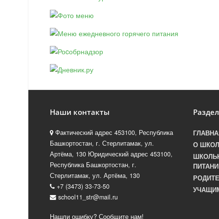
Наши контакты
Разде
Фактический адрес 453100, Республика
ГЛАВНА
Башкортостан, г. Стерлитамак, ул.
О ШКО
Артёма, 130 Юридический адрес 453100,
ШКОЛЬ
Республика Башкортостан, г.
ПИТАНИ
Стерлитамак, ул. Артёма, 130
РОДИТ
+7 (3473) 33-73-50
УЧАЩИ
school11_str@mail.ru
Нашли ошибку? Сообщите нам!