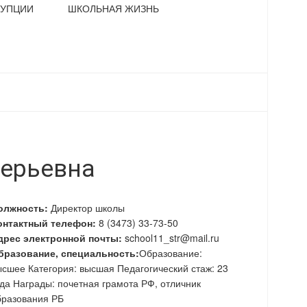
РУПЦИИ
ШКОЛЬНАЯ ЖИЗНЬ
лерьевна
олжность:
Директор школы
онтактный телефон:
8 (3473) 33-73-50
дрес электронной почты:
school11_str@mail.ru
бразование, специальность:
Образование:
ысшее Категория: высшая Педагогический стаж: 23
ода Награды: почетная грамота РФ, отличник
бразования РБ