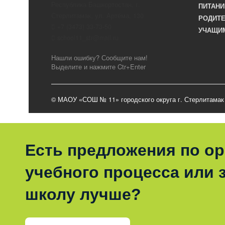
Республика Башкортостан, г.
ПИТАНИ
Стерлитамак, ул. Артёма, 130
РОДИТ
+7 (3473) 33-73-50
УЧАЩИ
school11_str@mail.ru
Нашли ошибку? Сообщите нам!
Выделите и нажмите Ctr+Enter
© МАОУ «СОШ № 11» городского округа г. Стерлитамак
Есть предложения по о
учебного процесса или з
школу лучше?