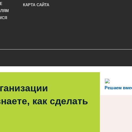
Е
КАРТА САЙТА
ЕЛЯМ
МСЯ
рганизации
Решаем вме
наете, как сделать